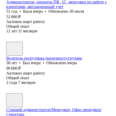
Администратор, оператор ПК, 1С, менеджер по работе с
клиентами, миграционный учет
51
год
•
Была
вчера
•
Обновлено
30 июля
52 000
₽
Активно ищет работу
Общий опыт
12
лет
11
месяцев
Водитель погрузчика (вилочного)-грузчик
36
лет
•
Был
вчера
•
Обновлено
вчера
90 000
₽
Активно ищет работу
Общий опыт
2
года
7
месяцев
Старший администратор/Менеджер, Офис-менеджер/
Секретарь