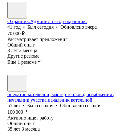
Охранник.Администратор-охранник.
41
год
•
Был
сегодня
•
Обновлено
вчера
70 000
₽
Рассматривает предложения
Общий опыт
8
лет
2
месяца
Другие резюме
Ещё 1 резюме
оператор котельной, мастер тепловодоснабжения ,
начальник участка,начальник котельной.
55
лет
•
Был
сегодня
•
Обновлено
сегодня
100 000
₽
Активно ищет работу
Общий опыт
35
лет
3
месяца