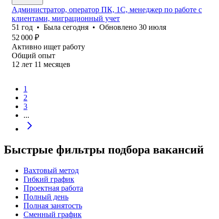
Администратор, оператор ПК, 1С, менеджер по работе с
клиентами, миграционный учет
51
год
•
Была
сегодня
•
Обновлено
30 июля
52 000
₽
Активно ищет работу
Общий опыт
12
лет
11
месяцев
1
2
3
...
Быстрые фильтры подбора вакансий
Вахтовый метод
Гибкий график
Проектная работа
Полный день
Полная занятость
Сменный график